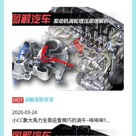
渦輪增壓原理
HOT
2020-03-24
小CC數大馬力全靠這隻精巧的渦牛~哞哞哞!!...