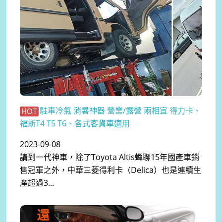
駐車冷氣 消暑神器 營業/露營 兩相宜 得力卡、
HOT
福斯T4 T5 T6、各式客貨車適用
2023-09-08
講到一代神車，除了Toyota Altis蟬聯15年國產車銷
售冠軍之外，中華三菱得利卡（Delica）也是連續生
產超過3...