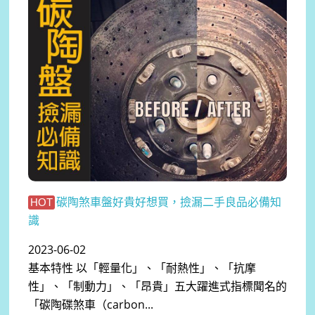
碳陶煞車盤好貴好想買，撿漏二手良品必備知
HOT
識
2023-06-02
基本特性 以「輕量化」、「耐熱性」、「抗摩
性」、「制動力」、「昂貴」五大躍進式指標聞名的
「碳陶碟煞車（carbon...