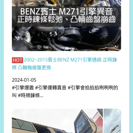
2002~2015賓士BENZ M271引擎通病 正時鍊
HOT
條 凸輪軸齒盤更換
2024-01-05
#引擎爆震 #引擎運轉異音 #引擎會掐掐掐咧咧咧的
叫 #時規鍊條...