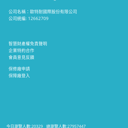
公司名稱：歐特耐國際股份有限公司
公司統編: 12662709
智慧財產權免責聲明
企業特約合作
會員意見反饋
保修廠申請
保障廠登入
今日瀏覽人數:
20329
總瀏覽人數:
27957447