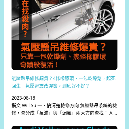
氣壓懸吊維修超貴？4條橡膠環、一包乾燥劑，起死
回生！氣壓避震改彈簧，到底好不好？
2023-08-18
撰文 Will Su 一、搞清楚檢修方向 氣壓懸吊系統的檢
修，會分成「泵浦」與「漏氣」兩大方向查找： A....