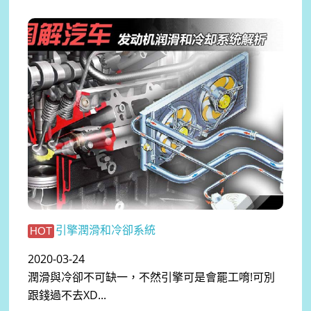
引擎潤滑和冷卻系統
HOT
2020-03-24
潤滑與冷卻不可缺一，不然引擎可是會罷工唷!可別
跟錢過不去XD...