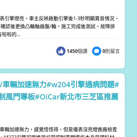
車輛儀表引擎燈亮，車主反映啟動引擎後1-3秒明顯異音情況，
確認後更換凸輪軸齒盤/輪，施工完成後測試，故障排
啦的...
1450
個讚
0
則留言
300/車輛加速無力#w204引擎通病問題#
制風門導板#OiCar新北市三芝區推薦
主進廠說:車輛加速無力，感覺怪怪得，但是儀表沒亮燈進廠檢查