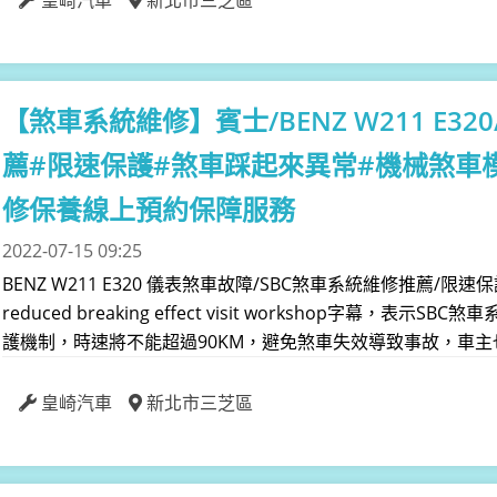
【煞車系統維修】
賓士/BENZ W211 E
薦#限速保護#煞車踩起來異常#機械煞車模
修保養線上預約保障服務
2022-07-15 09:25
BENZ W211 E320 儀表煞車故障/SBC煞車系統維修推薦
reduced breaking effect visit workshop字
護機制，時速將不能超過90KM，避免煞車失效導致事故，車主也
皇崎汽車
新北市三芝區