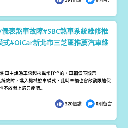
320/儀表煞車故障#SBC煞車系統維修推
式#OiCar新北市三芝區推薦汽車維
/限速保護 車主說煞車踩起來異常怪怪的，車輛儀表顯示
幕，表示SBC煞車系統故障，進入機械煞車模式，此時車輛也會啟動限速保
不敢開上路只能請...
320
個讚
0
則留言