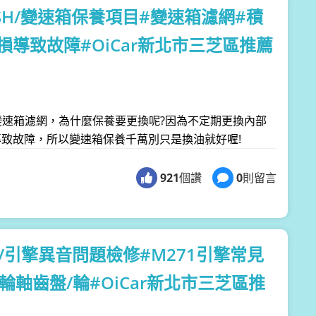
WISH/變速箱保養項目#變速箱濾網#積
導致故障#OiCar新北市三芝區推薦
更換變速箱濾網，為什麼保養要更換呢?因為不定期更換內部
致故障，所以變速箱保養千萬別只是換油就好喔!
921
個讚
0
則留言
250/引擎異音問題檢修#M271引擎常見
輪軸齒盤/輪#OiCar新北市三芝區推