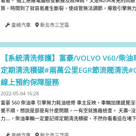
看看。 插上原廠電腦檢查數據及故障碼，又是w204常見的問
質，時間到了就容易產生斷裂，使歧管無法調節，導致引擎無力感
皇崎汽車
新北市三芝區
【系統清洗修護】
富豪/VOLVO V60
定期清洗積碳#兩萬公里EGR節流閥清洗#
線上預約保障服務
2022-05-04 16:28
富豪 S60 柴油車 引擎無力耗油檢修 車主反映，車輛加速感
覺不順，想說是部是有什麼問題，一有空就進廠檢查。 夭壽~
力....，柴油車輛一定要記得定期清洗積碳，不然你看看這在堵下去
皇崎汽車
新北市三芝區