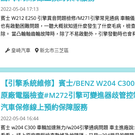
2022-05-04 17:13
賓士 W212 E250 引擎異音問題檢修/M271引擎常見通病 
也有啟動困難問題，一聽大概就知道什麼發生了什麼毛病，檢查
除。 當凸輪軸齒輪故障時，除了不易啟動外，引擎發動時也會有啦
皇崎汽車
新北市三芝區
【引擎系統維修】
賓士/BENZ W204 C
原廠電腦檢查#M272引擎可變進器歧管控
汽車保修線上預約保障服務
2022-05-04 16:44
賓士 w204 C300 車輛加速無力/w204引擎通病問題 車