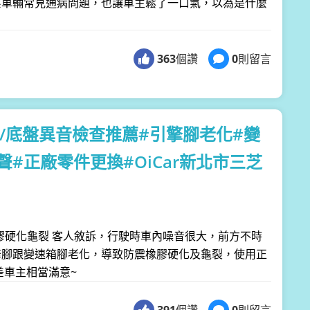
系車輛常見通病問題，也讓車主鬆了一口氣，以為是什麼
363
個讚
0
則留言
C200/底盤異音檢查推薦#引擎腳老化#變
#正廠零件更換#OiCar新北市三芝
箱腳/橡膠硬化龜裂 客人敘訴，行駛時車內噪音很大，前方不時
擎腳跟變速箱腳老化，導致防震橡膠硬化及龜裂，使用正
差車主相當滿意~
391
個讚
0
則留言