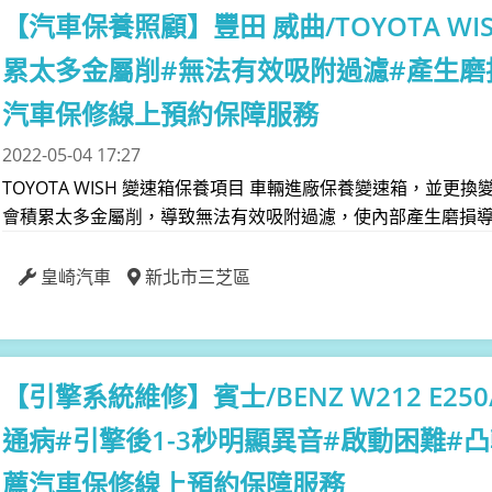
【汽車保養照顧】
豐田 威曲/TOYOTA 
累太多金屬削#無法有效吸附過濾#產生磨損
汽車保修線上預約保障服務
2022-05-04 17:27
TOYOTA WISH 變速箱保養項目 車輛進廠保養變速箱，並
會積累太多金屬削，導致無法有效吸附過濾，使內部產生磨損導
皇崎汽車
新北市三芝區
【引擎系統維修】
賓士/BENZ W212 E
通病#引擎後1-3秒明顯異音#啟動困難#凸
薦汽車保修線上預約保障服務