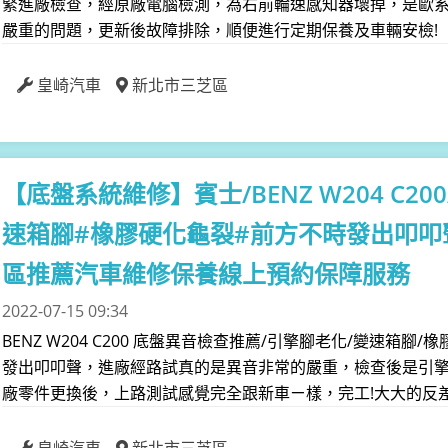
緊進廠檢查，經原廠電腦檢測，為右前輪速感知器壞掉，是歐
嚴重的問題，更新後故障排除，順便進行定期保養及車輛安檢!
皇崎汽車
新北市三芝區
【底盤系統維修】
賓士/BENZ W204 
速箱腳#橡膠硬化龜裂#前方不時發出叩叩聲
區推薦汽車維修保養線上預約保障服務
2022-07-15 09:34
BENZ W204 C200 底盤異音檢查推薦/引擎腳老化/變速
發出叩叩聲，進廠經路試真的是異音非常的嚴重，檢查後是引
廠零件更換後，上路測試感覺完全跟新車ㄧ樣，完工!大大的反
皇崎汽車
新北市三芝區