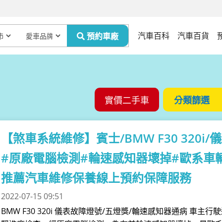
汽車百科
汽車百貨
【煞車系統維修】
賓士/BMW F30 32
#原廠電腦檢測#輪速感知器壞掉#歐系車輛
推薦汽車維修保養線上預約保障服務
2022-07-15 09:51
BMW F30 320i 儀表故障燈號/五燈獎/輪速感知器通病 