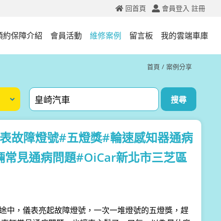
回首頁
會員登入
註冊
預約保障介紹
會員活動
維修案例
留言板
我的雲端車庫
首頁
案例分享
0i/儀表故障燈號#五燈獎#輪速感知器通病
常見通病問題#OiCar新北市三芝區
車主行駛途中，儀表亮起故障燈號，一次一堆燈號的五燈獎，趕