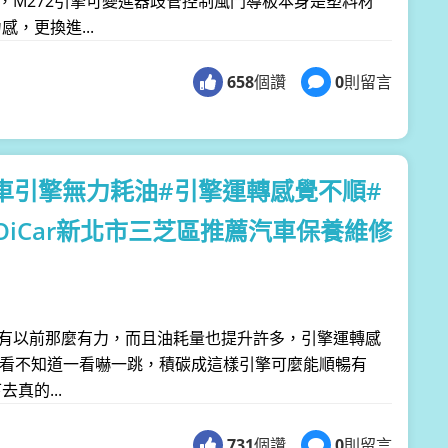
題，M272引擎可變進器歧管控制風門導板本身是塑料材
，更換進...
658
個讚
0
則留言
/柴油車引擎無力耗油#引擎運轉感覺不順#
OiCar新北市三芝區推薦汽車保養維修
覺沒有以前那麼有力，而且油耗量也提升許多，引擎運轉感
沒看不知道一看嚇一跳，積碳成這樣引擎可麼能順暢有
真的...
731
個讚
0
則留言