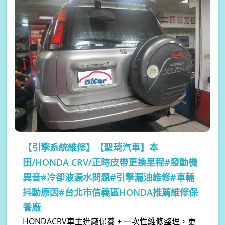
【引擎系統維修】
【聖琦汽車】本
田/HONDA CRV/正時皮帶更換里程#發動機
異音#冷卻液漏水問題#引擎漏油維修#車輛
抖動原因#台北市信義區HONDA推薦維修保
養廠
HONDACRV車主進廠保養 + 一次性維修整理，更