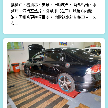
換機油、機油芯、皮帶、正時皮帶、 時規惰輪、水
幫浦、汽門室墊片、引擎腳（左下）以及方向機
油，因維修更換項目多， 也贈送水箱精給車主，久
久...