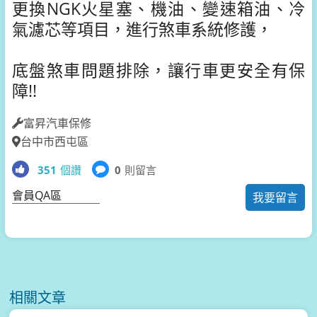
更換NGK火星塞、機油、變速箱油、冷
氣濾芯等項目，進行煞車系統修護，
底盤煞車問題排除，讓行車更安全有保
障!!
富昇汽車保修
台中市西屯區
351
個讚
0
則留言
會員QA區
我要留言
相關文章