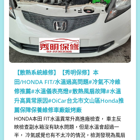
【散熱系統維修】
【秀明保修】本
田/HONDA FIT/水溫過高問題#冷氣不冷維
修推薦#水溫儀表亮燈#散熱風扇故障#水溫
升高異常原因#OiCar台北市文山區Honda推
薦保障保養維修車廠鈑烤廠
HONDA本田 FIT水溫異常升高進廠檢查， 車主反
映檢查副水箱沒有缺水問題，但是水溫會超過一
半， 冷氣感覺也有不太冷的情況，檢測發現為風扇