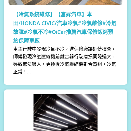
【冷氣系統維修】
【富昇汽車】本
田/HONDA CIVIC/汽車冷氣#冷氣維修#冷氣
故障#冷氣不冷#OiCar推薦汽車保修鈑烤預
約保障車廠
車主行駛中發現冷氣不冷，進保修廠讓師傅檢查，
師傅發現冷氣壓縮機前離合器行駛磨損間隙過大，
導致無法吸入，更換後冷氣壓縮機離合器組，冷氣
正常！...