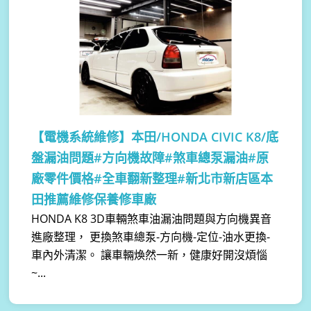
【電機系統維修】
本田/HONDA CIVIC K8/底
盤漏油問題#方向機故障#煞車總泵漏油#原
廠零件價格#全車翻新整理#新北市新店區本
田推薦維修保養修車廠
HONDA K8 3D車輛煞車油漏油問題與方向機異音
進廠整理， 更換煞車總泵-方向機-定位-油水更換-
車內外清潔。 讓車輛煥然一新，健康好開沒煩惱
~...