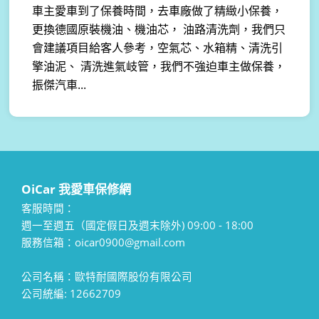
車主愛車到了保養時間，去車廠做了精緻小保養，
更換德國原裝機油、機油芯， 油路清洗劑，我們只
會建議項目給客人參考，空氣芯、水箱精、清洗引
擎油泥、 清洗進氣岐管，我們不強迫車主做保養，
振傑汽車...
OiCar 我愛車保修網
客服時間：
週一至週五（國定假日及週末除外) 09:00 - 18:00
服務信箱：oicar0900@gmail.com
公司名稱：歐特耐國際股份有限公司
公司統編: 12662709