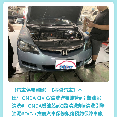
【汽車保養照顧】
【振傑汽車】本
田/HONDA CIVIC/清洗進氣岐管#引擎油泥
清洗#HONDA機油芯#油路清洗劑#清洗引擎
油泥#OiCar推薦汽車保修鈑烤預約保障車廠