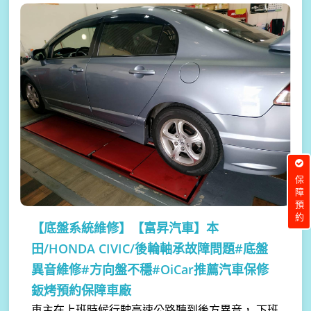
保障預約
【底盤系統維修】
【富昇汽車】本
田/HONDA CIVIC/後輪軸承故障問題#底盤
異音維修#方向盤不穩#OiCar推薦汽車保修
鈑烤預約保障車廠
車主在上班時候行駛高速公路聽到後方異音， 下班