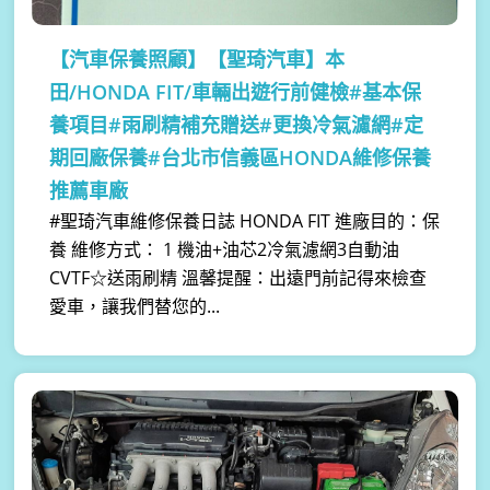
【汽車保養照顧】
【聖琦汽車】本
田/HONDA FIT/車輛出遊行前健檢#基本保
養項目#雨刷精補充贈送#更換冷氣濾網#定
期回廠保養#台北市信義區HONDA維修保養
推薦車廠
#聖琦汽車維修保養日誌 HONDA FIT 進廠目的：保
養 維修方式： 1 機油+油芯2冷氣濾網3自動油
CVTF☆送雨刷精 溫馨提醒：出遠門前記得來檢查
愛車，讓我們替您的...