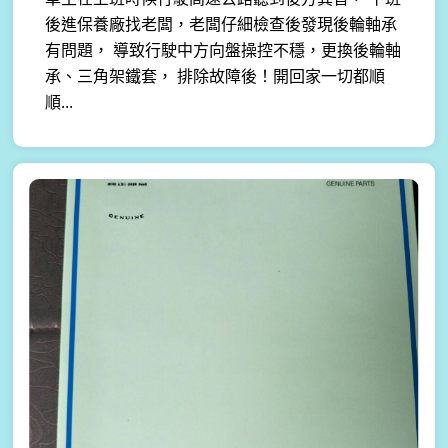
後進保養廠找老闆，老闆仔細檢查後發現後輪軸承
有問題， 導致行駛中方向盤操控不穩，更換後輪軸
承、三角架鐵套， 排除故障後！開回家一切都順
順...