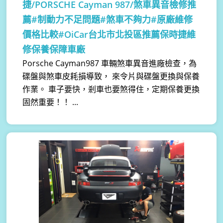
捷/PORSCHE Cayman 987/煞車異音檢修推
薦#制動力不足問題#煞車不夠力#原廠維修
價格比較#OiCar台北市北投區推薦保時捷維
修保養保障車廠
Porsche Cayman987 車輛煞車異音進廠檢查，為
碟盤與煞車皮耗損導致， 來令片與碟盤更換與保養
作業。 車子要快，剎車也要煞得住，定期保養更換
固然重要！！ ...