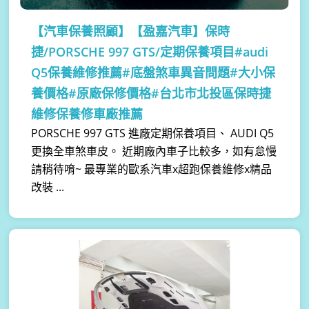
【汽車保養照顧】
【盈嘉汽車】保時
捷/PORSCHE 997 GTS/定期保養項目#audi
Q5保養維修推薦#底盤煞車異音問題#大小保
養價格#原廠保修價格#台北市北投區保時捷
維修保養修車廠推薦
PORSCHE 997 GTS 進廠定期保養項目、 AUDI Q5
更換全車煞車皮。 近期廠內車子比較多，如有怠慢
請稍待唷~ 最專業的歐系汽車x超跑保養維修x精品
改裝 ...