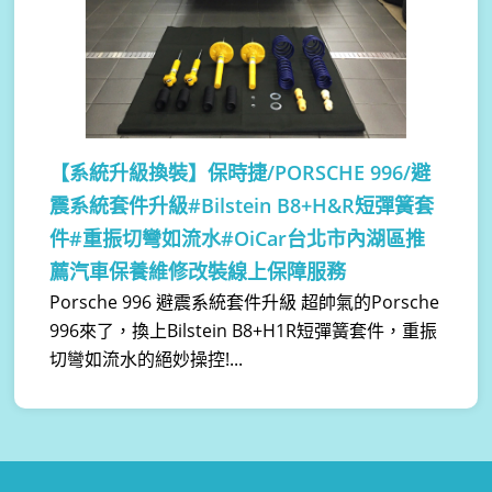
【系統升級換裝】
保時捷/PORSCHE 996/避
震系統套件升級#Bilstein B8+H&R短彈簧套
件#重振切彎如流水#OiCar台北市內湖區推
薦汽車保養維修改裝線上保障服務
Porsche 996 避震系統套件升級 超帥氣的Porsche
996來了，換上Bilstein B8+H1R短彈簧套件，重振
切彎如流水的絕妙操控!...