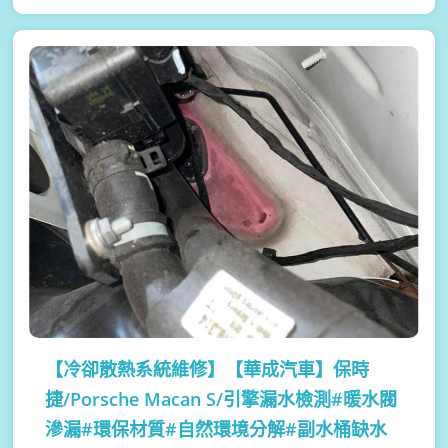
【冷卻散熱系統維修】
【華成汽車】保時
捷/Porsche Macan S/引擎漏水檢測#暖水閥
滲漏#環保材質#自然環境分解#副水桶缺水