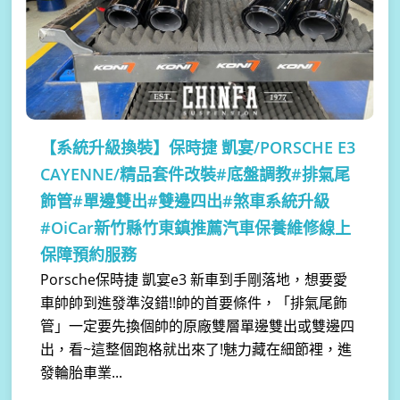
【系統升級換裝】
保時捷 凱宴/PORSCHE E3
CAYENNE/精品套件改裝#底盤調教#排氣尾
飾管#單邊雙出#雙邊四出#煞車系統升級
#OiCar新竹縣竹東鎮推薦汽車保養維修線上
保障預約服務
Porsche保時捷 凱宴e3 新車到手剛落地，想要愛
車帥帥到進發準沒錯!!帥的首要條件，「排氣尾飾
管」一定要先換個帥的原廠雙層單邊雙出或雙邊四
出，看~這整個跑格就出來了!魅力藏在細節裡，進
發輪胎車業...