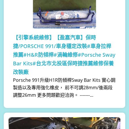
【引擎系統維修】
【盈嘉汽車】保時
捷/PORSCHE 991/車身穩定改裝#車身拉桿
推薦#H&R防傾桿#渦輪維修#Porsche Sway
Bar Kits#台北市北投區保時捷推薦維修保養
改裝廠
Porsche 991升級H1R防傾桿Sway Bar Kits 實心鋼
製造以及專用強化橡皮， 前不可調28mm/後兩段
調整26mm 更多問題歡迎洽詢。 -------...