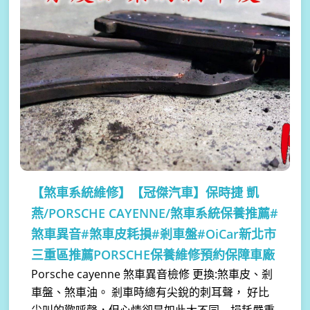
【煞車系統維修】
【冠傑汽車】保時捷 凱
燕/PORSCHE CAYENNE/煞車系統保養推薦#
煞車異音#煞車皮耗損#剎車盤#OiCar新北市
三重區推薦PORSCHE保養維修預約保障車廠
Porsche cayenne 煞車異音檢修 更換:煞車皮、剎
車盤、煞車油。 剎車時總有尖銳的刺耳聲， 好比
尖叫的歡呼聲，但心情卻是如此大不同... 損耗嚴重