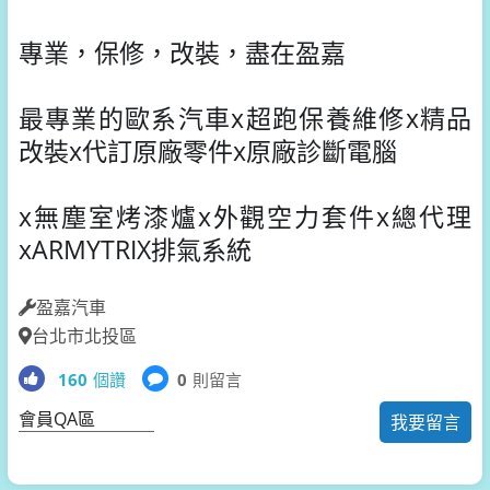
專業，保修，改裝，盡在盈嘉
最專業的歐系汽車x超跑保養維修x精品
改裝x代訂原廠零件x原廠診斷電腦
x無塵室烤漆爐x外觀空力套件x總代理
xARMYTRIX排氣系統
盈嘉汽車
台北市北投區
160
個讚
0
則留言
會員QA區
我要留言