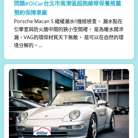
問題#OiCar台北市南港區超跑維修保養推薦
預約保障車廠
Porsche Macan S 緩緩漏水!!幾經檢查， 漏水點在
引擎室與防火牆中間的狹小空間裡， 是為暖水閥滲
漏，VAG的環保材質天下無敵， 是可以在自然的環
境分解的，...