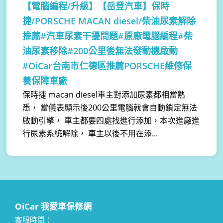
【電腦編程/升級】
【岳登汽車】保時
捷/PORSCHE MACAN diesel/柴油尿素解除
推薦#汽車尿素干擾問題#原廠電腦編程#柴
油尿素移除#200公里後無法發動機啟動
#OiCar台南市仁德區推薦PORSCHE維修保
養保障車廠
保時捷 macan diesel車主對添加尿素都相當熟
悉， 當儀表顯示後200公里電腦就會自動鎖定無法
啟動引擎， 車主都要四處找進行添加，本次進廠進
行尿素系統解除， 車主以後不用在添...
OiCar 我愛車保修網
客服時間：