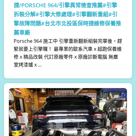
捷/PORSCHE 964/引擎異常檢查推薦#引擎
拆裝分解#引擎大修處理#引擎翻新重組#引
擎故障問題#台北市北投區保時捷維修保養推
薦車廠
Porsche 964 施工中 引擎重新翻新組裝完畢後，趕
緊就要上引擎囉！ 最專業的歐系汽車 x 超跑保養維
修 x 精品改裝 代訂原廠零件 x 原廠診斷電腦 無塵
室烤漆爐 x ...