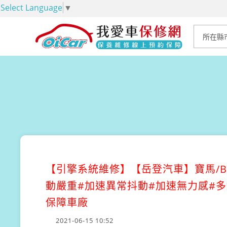
Select Language
▼
【引擎系統維修】
【岳登汽車】寶馬/B
動嚴重#加速異常抖動#加速無力感#多
保障車廠
2021-06-15 10:52