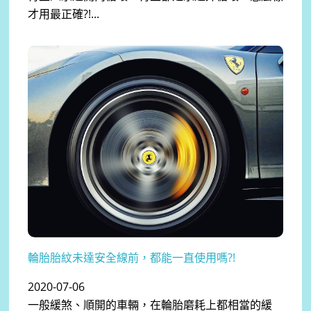
才用最正確?!...
輪胎胎紋未達安全線前，都能一直使用嗎?!
2020-07-06
一般緩煞、順開的車輛，在輪胎磨耗上都相當的緩