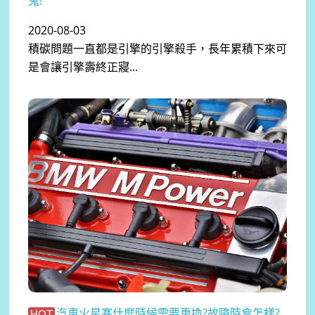
鬼!
2020-08-03
積碳問題一直都是引擎的引擎殺手，長年累積下來可
是會讓引擎壽終正寢...
汽車火星塞什麼時候需要更換?故障時會怎樣?
HOT