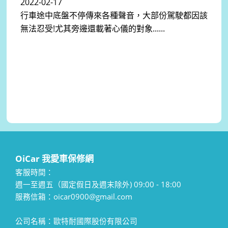
2022-02-17
行車途中底盤不停傳來各種聲音，大部份駕駛都因該
無法忍受!尤其旁邊還載著心儀的對象......
OiCar 我愛車保修網
客服時間：
週一至週五（國定假日及週末除外) 09:00 - 18:00
服務信箱：oicar0900@gmail.com
公司名稱：歐特耐國際股份有限公司