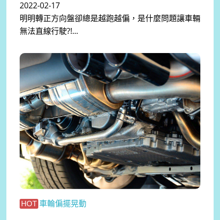
2022-02-17
明明轉正方向盤卻總是越跑越偏，是什麼問題讓車輛
無法直線行駛?!...
車輪偏擺晃動
HOT