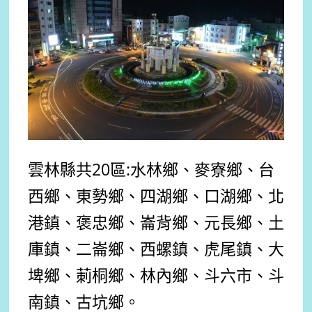
雲林縣共20區:水林鄉、麥寮鄉、台
西鄉、東勢鄉、四湖鄉、口湖鄉、北
港鎮、褒忠鄉、崙背鄉、元長鄉、土
庫鎮、二崙鄉、西螺鎮、虎尾鎮、大
埤鄉、莿桐鄉、林內鄉、斗六市、斗
南鎮、古坑鄉。