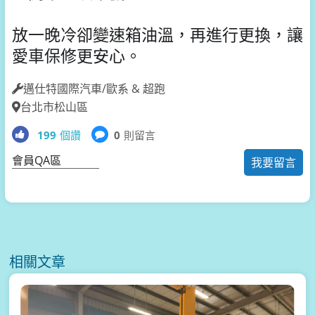
放一晚冷卻變速箱油溫，再進行更換，讓
愛車保修更安心。
邁仕特國際汽車/歐系 & 超跑
台北市松山區
199
個讚
0
則留言
會員QA區
我要留言
相關文章