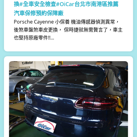
換#全車安全檢查#OiCar台北市南港區推薦
汽車保修預約保障廠
Porsche Cayenne 小保養 機油傳感器偵測異常，
後煞車盤煞車皮更換， 保時捷就無需贅言了，車主
也堅持原廠零件!!...