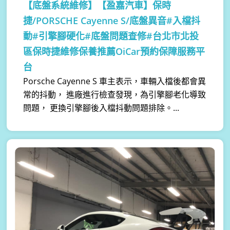
【底盤系統維修】
【盈嘉汽車】保時
捷/PORSCHE Cayenne S/底盤異音#入檔抖
動#引擎腳硬化#底盤問題查修#台北市北投
區保時捷維修保養推薦OiCar預約保障服務平
台
Porsche Cayenne S 車主表示，車輛入檔後都會異
常的抖動， 進廠進行檢查發現，為引擎腳老化導致
問題， 更換引擎腳後入檔抖動問題排除。...