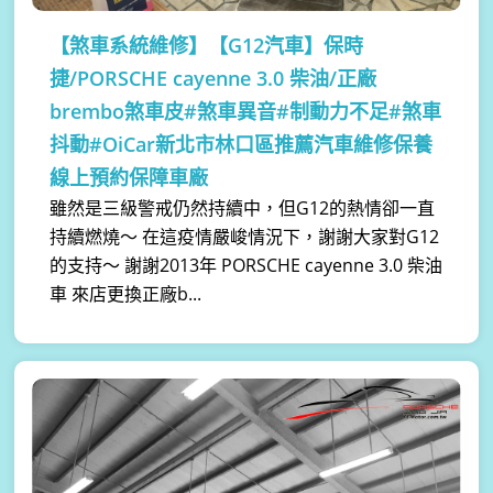
【煞車系統維修】
【G12汽車】保時
捷/PORSCHE cayenne 3.0 柴油/正廠
brembo煞車皮#煞車異音#制動力不足#煞車
抖動#OiCar新北市林口區推薦汽車維修保養
線上預約保障車廠
雖然是三級警戒仍然持續中，但G12的熱情卻一直
持續燃燒～ 在這疫情嚴峻情況下，謝謝大家對G12
的支持～ 謝謝2013年 PORSCHE cayenne 3.0 柴油
車 來店更換正廠b...