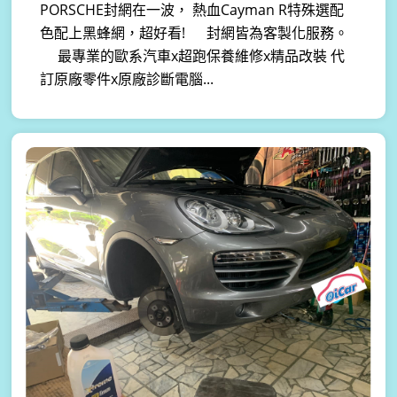
PORSCHE封網在一波， 熱血Cayman R特殊選配
色配上黑蜂網，超好看! 封網皆為客製化服務。
最專業的歐系汽車x超跑保養維修x精品改裝 代
訂原廠零件x原廠診斷電腦...