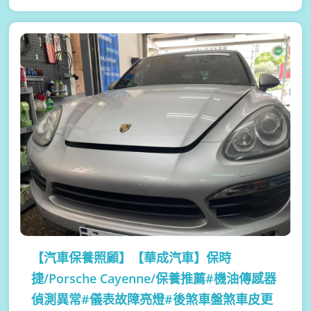
【汽車保養照顧】
【華成汽車】保時
捷/Porsche Cayenne/保養推薦#機油傳感器
偵測異常#儀表故障亮燈#後煞車盤煞車皮更