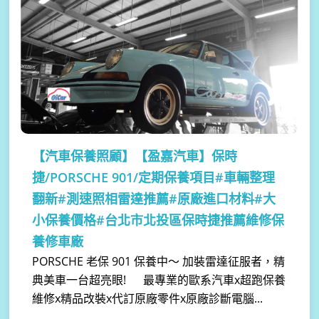
【汽車保養照顧】
【盈嘉汽車】保時
捷/PORSCHE 901/定期保養項目#車輛整理
翻新#測速照相雷達推薦#原廠進口材料#大
小保養價格#台北市北投區保時捷推薦維修保
養修車廠
PORSCHE 老保 901 保養中～ 加裝雷達征服者，精
典美車一台超亮眼! 最專業的歐系汽車x超跑保養
維修x精品改裝x代訂原廠零件x原廠診斷電腦...