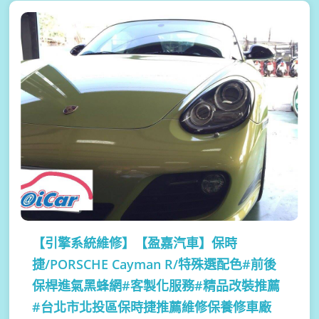
【引擎系統維修】
【盈嘉汽車】保時
捷/PORSCHE Cayman R/特殊選配色#前後
保桿進氣黑蜂網#客製化服務#精品改裝推薦
#台北市北投區保時捷推薦維修保養修車廠